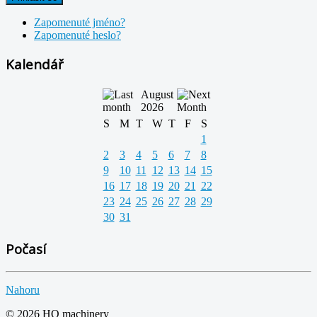
Zapomenuté jméno?
Zapomenuté heslo?
Kalendář
August
2026
S
M
T
W
T
F
S
1
2
3
4
5
6
7
8
9
10
11
12
13
14
15
16
17
18
19
20
21
22
23
24
25
26
27
28
29
30
31
Počasí
Nahoru
© 2026 HQ machinery