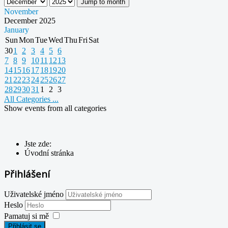
Jump to month
November
December 2025
January
Sun
Mon
Tue
Wed
Thu
Fri
Sat
30
1
2
3
4
5
6
7
8
9
10
11
12
13
14
15
16
17
18
19
20
21
22
23
24
25
26
27
28
29
30
31
1
2
3
All Categories ...
Show events from all categories
Jste zde:
Úvodní stránka
Přihlášení
Uživatelské jméno
Heslo
Pamatuj si mě
Přihlásit se