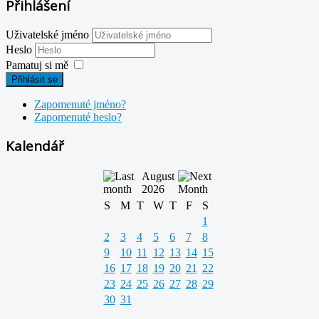
Přihlášení
Uživatelské jméno
Heslo
Pamatuj si mě
Přihlásit se
Zapomenuté jméno?
Zapomenuté heslo?
Kalendář
August
2026
S
M
T
W
T
F
S
1
2
3
4
5
6
7
8
9
10
11
12
13
14
15
16
17
18
19
20
21
22
23
24
25
26
27
28
29
30
31