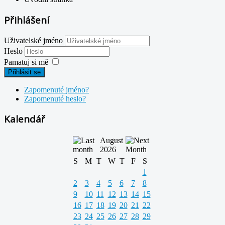
Přihlášení
Uživatelské jméno
Heslo
Pamatuj si mě
Přihlásit se
Zapomenuté jméno?
Zapomenuté heslo?
Kalendář
August
2026
S
M
T
W
T
F
S
1
2
3
4
5
6
7
8
9
10
11
12
13
14
15
16
17
18
19
20
21
22
23
24
25
26
27
28
29