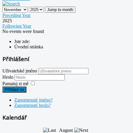
Jump to month
Preceding Year
2025
Following Year
No events were found
Jste zde:
Úvodní stránka
Přihlášení
Uživatelské jméno
Heslo
Pamatuj si mě
Přihlásit se
Zapomenuté jméno?
Zapomenuté heslo?
Kalendář
August