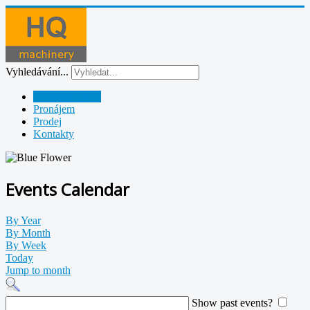
Vyhledávání...
Půjčovna strojů
Pronájem
Prodej
Kontakty
Events Calendar
By Year
By Month
By Week
Today
Jump to month
Show past events?