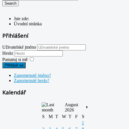
Jste zde:
Úvodní stránka
Přihlášení
Uživatelské jméno
Heslo
Pamatuj si mě
Přihlásit se
Zapomenuté jméno?
Zapomenuté heslo?
Kalendář
August
2026
S
M
T
W
T
F
S
1