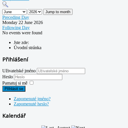
Jump to month
Preceding Day
Monday 22 June 2026
Following Day
No events were found
Jste zde:
Úvodní stránka
Přihlášení
Uživatelské jméno
Heslo
Pamatuj si mě
Přihlásit se
Zapomenuté jméno?
Zapomenuté heslo?
Kalendář
August