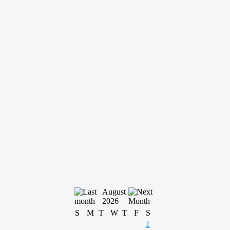
August
2026
S
M
T
W
T
F
S
1