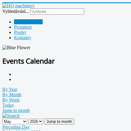
Vyhledávání...
Půjčovna strojů
Pronájem
Prodej
Kontakty
Events Calendar
By Year
By Month
By Week
Today
Jump to month
Jump to month
Preceding Day