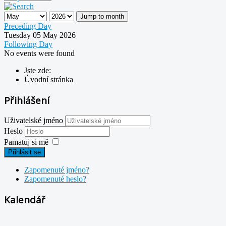
Jump to month
Preceding Day
Tuesday 05 May 2026
Following Day
No events were found
Jste zde:
Úvodní stránka
Přihlášení
Uživatelské jméno
Heslo
Pamatuj si mě
Přihlásit se
Zapomenuté jméno?
Zapomenuté heslo?
Kalendář