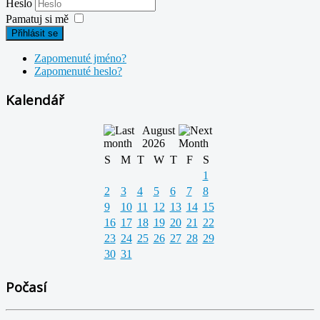
Heslo
Pamatuj si mě
Přihlásit se
Zapomenuté jméno?
Zapomenuté heslo?
Kalendář
August
2026
S
M
T
W
T
F
S
1
2
3
4
5
6
7
8
9
10
11
12
13
14
15
16
17
18
19
20
21
22
23
24
25
26
27
28
29
30
31
Počasí