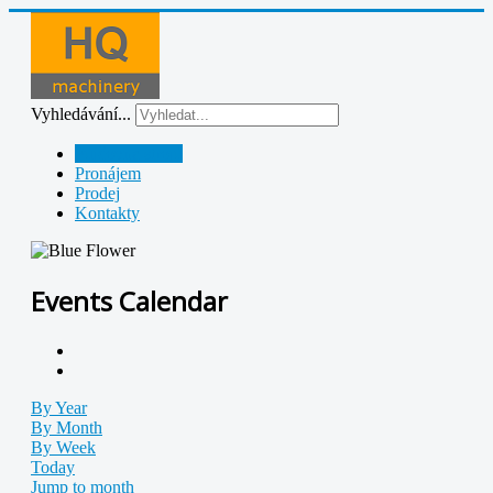
Vyhledávání...
Půjčovna strojů
Pronájem
Prodej
Kontakty
Events Calendar
By Year
By Month
By Week
Today
Jump to month