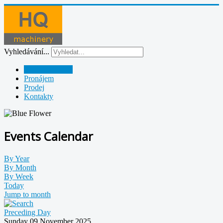
Vyhledávání...
Půjčovna strojů
Pronájem
Prodej
Kontakty
Events Calendar
By Year
By Month
By Week
Today
Jump to month
Preceding Day
Sunday 09 November 2025