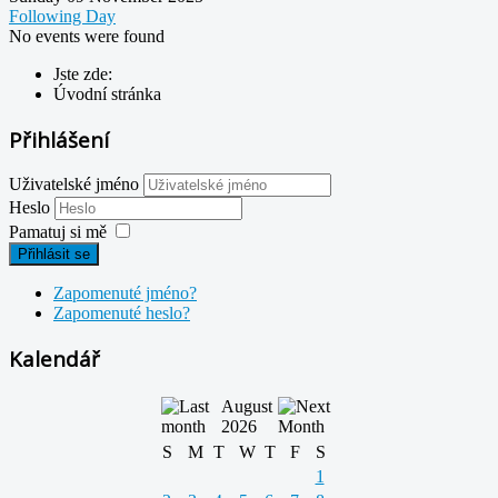
Following Day
No events were found
Jste zde:
Úvodní stránka
Přihlášení
Uživatelské jméno
Heslo
Pamatuj si mě
Přihlásit se
Zapomenuté jméno?
Zapomenuté heslo?
Kalendář
August
2026
S
M
T
W
T
F
S
1